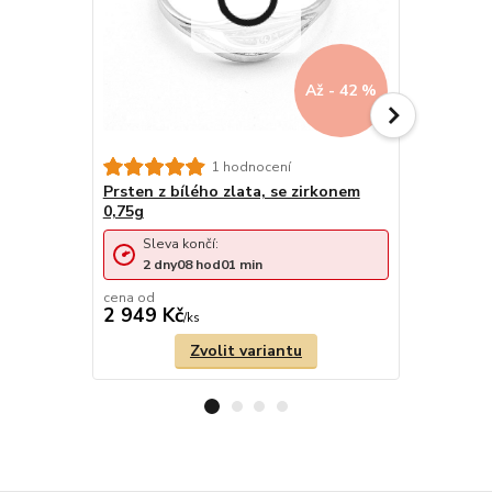
Až - 42 %
1 hodnocení
Prsten z bílého zlata, se zirkonem
Zlatý prst
0,75g
Sleva končí:
Sleva 
2
dny
08
hod
01
min
4
dny
cena od
cena od
2 949 Kč
5 078 Kč
/
ks
Zvolit variantu