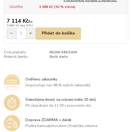
Ušetříte
3 086 Kč (
30
% sleva)
7 114 Kč
/
ks
5 880 Kč
bez DPH
Přidat do košíku
Číslo produktu:
N5298-585/1000
Materiál šperku:
žluté zlato
Ověřeno zákazníky
Doporučuje nás 98 % našich zákazníků
Odesíláme ihned, na vrácení máte 30 dnů
Při objednání do 11:00 v pracovním dni
Doprava ZDARMA + dárek
Platba kartou/převodem | Krabička zdarma