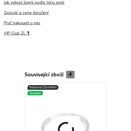
Jak vybrat šperk podle tónu pleti
Způsob a cena doručení
Proč nakoupit u nás
VIP Club ZL ❣
Související zboží
4