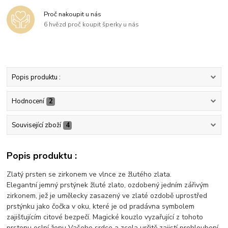
Proč nakoupit u nás
6 hvězd proč koupit šperky u nás
Popis produktu :
Hodnocení
2
Související zboží
4
Popis produktu :
Zlatý prsten se zirkonem ve vlnce ze žlutého zlata.
Elegantní jemný prstýnek žluté zlato, ozdobený jedním zářivým
zirkonem, jež je umělecky zasazený ve zlaté ozdobě uprostřed
prstýnku jako čočka v oku, které je od pradávna symbolem
zajišťujícím citové bezpečí. Magické kouzlo vyzařující z tohoto
prstenu oslní ženu Vašeho srdce a zcela určitě zajistí prohloubení