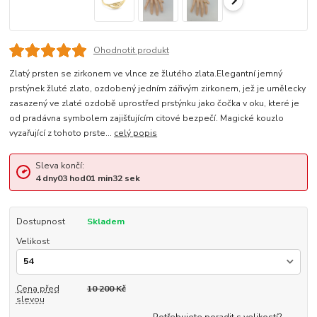
Ohodnotit produkt
Zlatý prsten se zirkonem ve vlnce ze žlutého zlata.Elegantní jemný
prstýnek žluté zlato, ozdobený jedním zářivým zirkonem, jež je umělecky
zasazený ve zlaté ozdobě uprostřed prstýnku jako čočka v oku, které je
od pradávna symbolem zajišťujícím citové bezpečí. Magické kouzlo
vyzařující z tohoto prste...
celý popis
Sleva končí:
4
dny
03
hod
01
min
32
sek
Dostupnost
Skladem
Velikost
Cena před
10 200 Kč
slevou
Potřebujete poradit s velikostí?