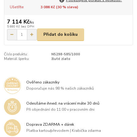
Ušetříte
3 086 Kč (
30
% sleva)
7 114 Kč
/
ks
5 880 Kč
bez DPH
Přidat do košíku
Číslo produktu:
N5298-585/1000
Materiál šperku:
žluté zlato
Ověřeno zákazníky
Doporučuje nás 98 % našich zákazníků
Odesíláme ihned, na vrácení máte 30 dnů
Při objednání do 11:00 v pracovním dni
Doprava ZDARMA + dárek
Platba kartou/převodem | Krabička zdarma