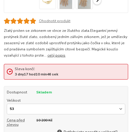
Ohodnotit produkt
Zlatý prsten se zirkonem ve vlnce ze žlutého zlata.Elegantní jemný
prstýnek žluté zlato, ozdobený jedním zářivým zirkonem, jež je umělecky
zasazený ve zlaté ozdobě uprostřed prstýnku jako čočka v oku, které je
od pradávna symbolem zajišťujícím citové bezpečí. Magické kouzlo
vyzařující z tohoto prste...
celý popis
Sleva končí:
3
dny
17
hod
10
min
46
sek
Dostupnost
Skladem
Velikost
Cena před
10 200 Kč
slevou
Potřebujete poradit s velikostí?