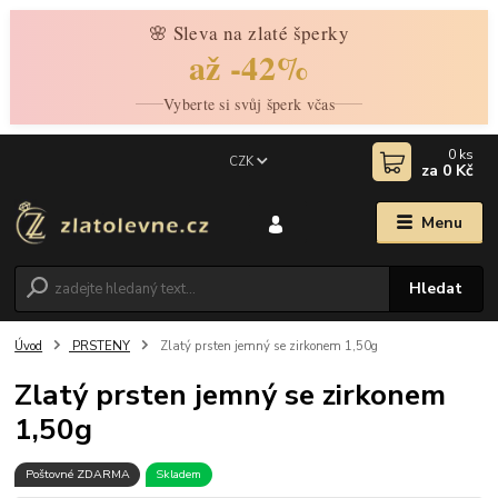
🌸 Sleva na zlaté šperky
až -42%
Vyberte si svůj šperk včas
0
ks
CZK
za
0 Kč
Menu
Hledat
Úvod
PRSTENY
Zlatý prsten jemný se zirkonem 1,50g
Zlatý prsten jemný se zirkonem
1,50g
Poštovné ZDARMA
Skladem