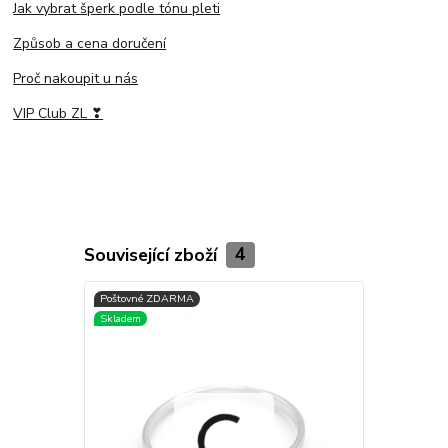
Jak vybrat šperk podle tónu pleti
Způsob a cena doručení
Proč nakoupit u nás
VIP Club ZL ❣
Související zboží
4