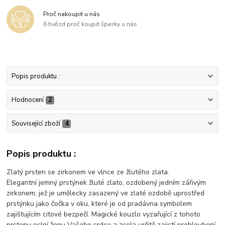
Proč nakoupit u nás
6 hvězd proč koupit šperky u nás
Popis produktu :
Hodnocení
2
Související zboží
4
Popis produktu :
Zlatý prsten se zirkonem ve vlnce ze žlutého zlata.
Elegantní jemný prstýnek žluté zlato, ozdobený jedním zářivým
zirkonem, jež je umělecky zasazený ve zlaté ozdobě uprostřed
prstýnku jako čočka v oku, které je od pradávna symbolem
zajišťujícím citové bezpečí. Magické kouzlo vyzařující z tohoto
prstenu oslní ženu Vašeho srdce a zcela určitě zajistí prohloubení