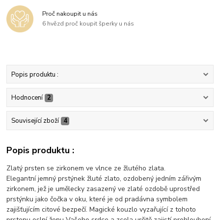
Proč nakoupit u nás
6 hvězd proč koupit šperky u nás
Popis produktu :
Hodnocení
2
Související zboží
4
Popis produktu :
Zlatý prsten se zirkonem ve vlnce ze žlutého zlata.
Elegantní jemný prstýnek žluté zlato, ozdobený jedním zářivým
zirkonem, jež je umělecky zasazený ve zlaté ozdobě uprostřed
prstýnku jako čočka v oku, které je od pradávna symbolem
zajišťujícím citové bezpečí. Magické kouzlo vyzařující z tohoto
prstenu oslní ženu Vašeho srdce a zcela určitě zajistí prohloubení