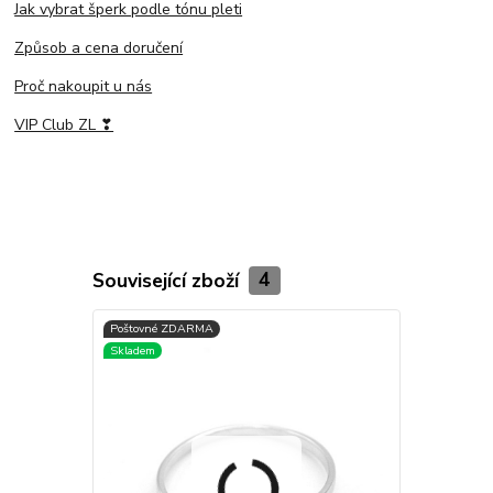
Jak vybrat šperk podle tónu pleti
Způsob a cena doručení
Proč nakoupit u nás
VIP Club ZL ❣
Související zboží
4