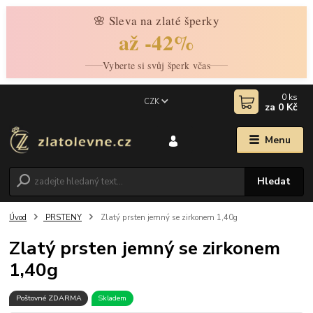
🌸 Sleva na zlaté šperky
až -42%
Vyberte si svůj šperk včas
0
ks
CZK
za
0 Kč
Menu
Hledat
Úvod
PRSTENY
Zlatý prsten jemný se zirkonem 1,40g
Zlatý prsten jemný se zirkonem
1,40g
Poštovné ZDARMA
Skladem