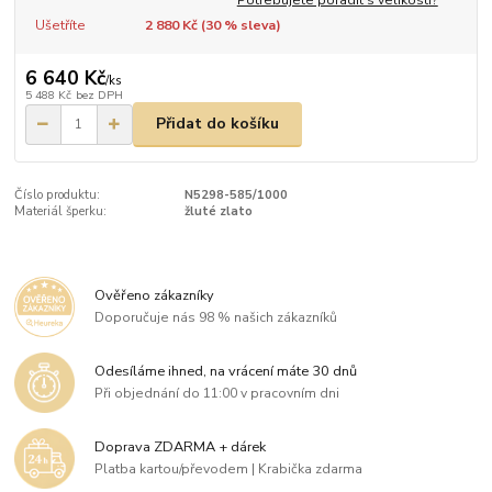
Ušetříte
2 880 Kč (
30
% sleva)
6 640 Kč
/
ks
5 488 Kč
bez DPH
Přidat do košíku
Číslo produktu:
N5298-585/1000
Materiál šperku:
žluté zlato
Ověřeno zákazníky
Doporučuje nás 98 % našich zákazníků
Odesíláme ihned, na vrácení máte 30 dnů
Při objednání do 11:00 v pracovním dni
Doprava ZDARMA + dárek
Platba kartou/převodem | Krabička zdarma