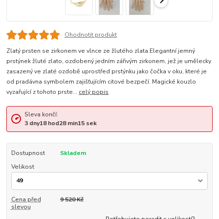
Ohodnotit produkt
Zlatý prsten se zirkonem ve vlnce ze žlutého zlata.Elegantní jemný
prstýnek žluté zlato, ozdobený jedním zářivým zirkonem, jež je umělecky
zasazený ve zlaté ozdobě uprostřed prstýnku jako čočka v oku, které je
od pradávna symbolem zajišťujícím citové bezpečí. Magické kouzlo
vyzařující z tohoto prste...
celý popis
Sleva končí:
3
dny
18
hod
28
min
15
sek
Dostupnost
Skladem
Velikost
Cena před
9 520 Kč
slevou
Potřebujete poradit s velikostí?