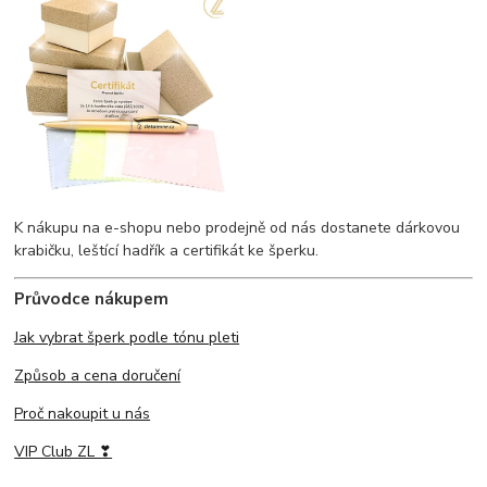
K nákupu na e-shopu nebo prodejně od nás dostanete dárkovou
krabičku, leštící hadřík a certifikát ke šperku.
Průvodce nákupem
Jak vybrat šperk podle tónu pleti
Způsob a cena doručení
Proč nakoupit u nás
VIP Club ZL ❣