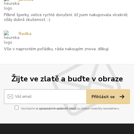
Pěkné šperky, velice rychlé doručení. Již jsem nakupovala vícekrát,
vždy dobrá zkušenost :-)
Radka
Vše v naprostém pořádku, ráda nakoupím znova. děkuji
Žijte ve zlatě a buďte v obraze
Přihlásit se
Souhlasím se
zpracováním osobních údajů
za účelem rozesílky newsletteru.