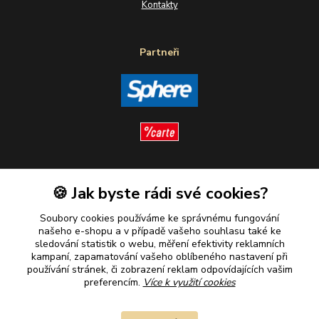
Kontakty
Partneři
Sledujte nás
🍪 Jak byste rádi své cookies?
Soubory cookies používáme ke správnému fungování
našeho e-shopu a v případě vašeho souhlasu také ke
sledování statistik o webu, měření efektivity reklamních
kampaní, zapamatování vašeho oblíbeného nastavení při
Plaťte u nás bezpečně
používání stránek, či zobrazení reklam odpovídajících vašim
preferencím.
Více k využití cookies