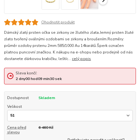
Ohodnotit produkt
Dámský zlatý prsten očka se zirkony ze žlutého zlata.Jemný prsten žluté
zlato tvořený oválnými ozdobami se zirkony a broušením.Rozměry:
průměr ozdoby prstenu 2mm.585/1000 Au 14karátů.Šperk označen
platnou puncovní značkou. K nákupu na e-shopu nebo prodejně od nás
dostanete dárkovou krabičku, leštíc...
celý popis
Sleva končí:
2
dny
00
hod
09
min
30
sek
Dostupnost
Skladem
Velikost
Cena před
6 460 Kč
slevou
Potřebujete poradit s velikostí?