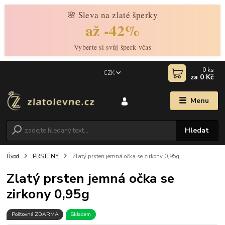
🌸 Sleva na zlaté šperky
až -42%
Vyberte si svůj šperk včas
0
ks
CZK
za
0 Kč
Menu
Hledat
Úvod
PRSTENY
Zlatý prsten jemná očka se zirkony 0,95g
Zlatý prsten jemná očka se
zirkony 0,95g
Poštovné ZDARMA
Skladem