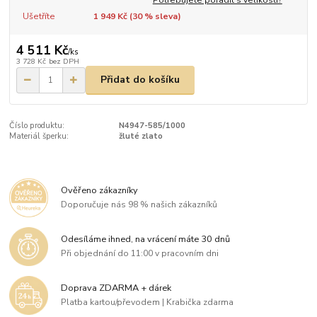
Ušetříte
1 949 Kč (
30
% sleva)
4 511 Kč
/
ks
3 728 Kč
bez DPH
Přidat do košíku
Číslo produktu:
N4947-585/1000
Materiál šperku:
žluté zlato
Ověřeno zákazníky
Doporučuje nás 98 % našich zákazníků
Odesíláme ihned, na vrácení máte 30 dnů
Při objednání do 11:00 v pracovním dni
Doprava ZDARMA + dárek
Platba kartou/převodem | Krabička zdarma