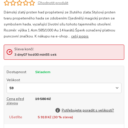
Ohodnotit produkt
Dámský zlatý prsten had propletený ze žlutého zlata.Stylový prsten
tvaru propeteného hada se zdobením.Ojedinělý magický prsten se
symbolem hada, vyzařující životní sílu tohoto tajemného stvoření.
Rozměr: výška 1,4cm.585/1000 Au 14 karátů.Šperk označený platnou
puncovní značkou. K nákupu na e-shop...
celý popis
Sleva končí:
3
dny
07
hod
00
min
55
sek
Dostupnost
Skladem
Velikost
Cena před
19 580 Kč
slevou
Potřebujete poradit s velikostí?
Ušetříte
5 918 Kč (
30
% sleva)