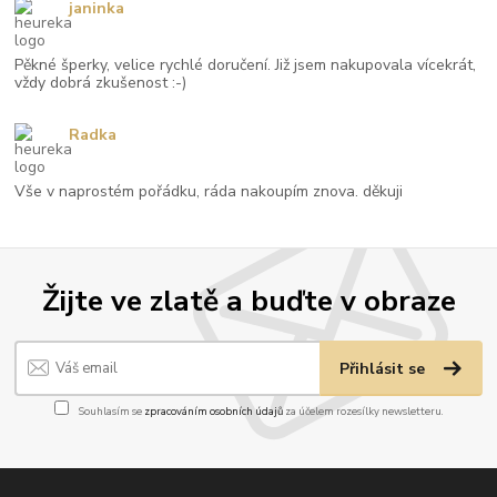
janinka
Pěkné šperky, velice rychlé doručení. Již jsem nakupovala vícekrát,
vždy dobrá zkušenost :-)
Radka
Vše v naprostém pořádku, ráda nakoupím znova. děkuji
Žijte ve zlatě a buďte v obraze
Přihlásit se
Souhlasím se
zpracováním osobních údajů
za účelem rozesílky newsletteru.