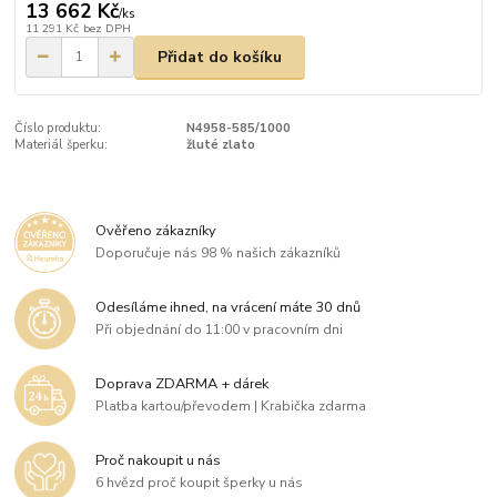
13 662 Kč
/
ks
11 291 Kč
bez DPH
Přidat do košíku
Číslo produktu:
N4958-585/1000
Materiál šperku:
žluté zlato
Ověřeno zákazníky
Doporučuje nás 98 % našich zákazníků
Odesíláme ihned, na vrácení máte 30 dnů
Při objednání do 11:00 v pracovním dni
Doprava ZDARMA + dárek
Platba kartou/převodem | Krabička zdarma
Proč nakoupit u nás
6 hvězd proč koupit šperky u nás