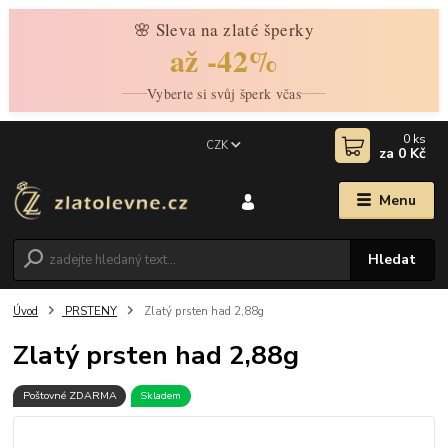
🌸 Sleva na zlaté šperky
až -42%
Vyberte si svůj šperk včas
0
ks
CZK
za
0 Kč
Menu
Hledat
Úvod
PRSTENY
Zlatý prsten had 2,88g
Zlatý prsten had 2,88g
Poštovné ZDARMA
Skladem