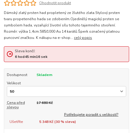
Ohodnotit produkt
Dámský zlatý prsten had propletený ze žlutého zlata.Stylový prsten
tvaru propeteného hada se zdobením.Ojedinělý magický prsten se
symbolem hada, vyzařující životní sílu tohoto tajemného stvoření.
Rozměr: výška 1,4cm.585/1000 Au 14 karátů.Šperk označený platnou
puncovní značkou. K nákupu na e-shop...
celý popis
Sleva končí:
6
hod
45
min
15
sek
Dostupnost
Skladem
Velikost
Cena před
17 680 Kč
slevou
Potřebujete poradit s velikostí?
Ušetříte
5 348 Kč (
30
% sleva)