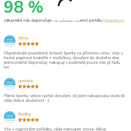
98 %
zákazníků nás doporučuje na základě recenzí portálu
Heureka.cz
Jiřina
Objednávám pravidelně, krásné šperky za příznivou cenu, vždy v
hezké papírové krabičče s mašličkou, doručení do druhého dne,
jednoznačně doporučuji, nakupuji v podstatě pouze zde již řadu
let.
janinka
Pěkné šperky, velice rychlé doručení. Již jsem nakupovala vícekrát,
vždy dobrá zkušenost :-)
Radka
Vše v naprostém pořádku, ráda nakoupím znova. děkuji