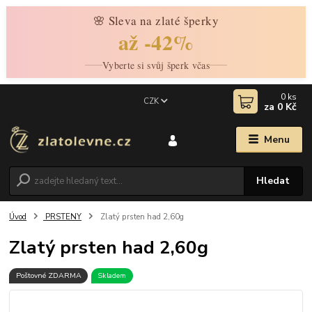
🌸 Sleva na zlaté šperky
až -42%
Vyberte si svůj šperk včas
0
ks
CZK
za
0 Kč
Menu
Hledat
Úvod
PRSTENY
Zlatý prsten had 2,60g
Zlatý prsten had 2,60g
Poštovné ZDARMA
Skladem