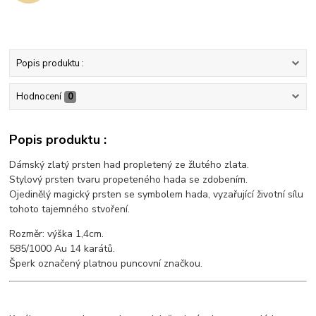
Popis produktu :
Hodnocení
0
Popis produktu :
Dámský zlatý prsten had propletený ze žlutého zlata.
Stylový prsten tvaru propeteného hada se zdobením.
Ojedinělý magický prsten se symbolem hada, vyzařující životní sílu
tohoto tajemného stvoření.
Rozměr: výška 1,4cm.
585/1000 Au 14 karátů.
Šperk označený platnou puncovní značkou.