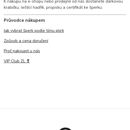
K nákupu na e-shopu nebo prodejně od nás dostanete dárkovou
krabičku, leštící hadřík, propisku a certifikát ke šperku.
Průvodce nákupem
Jak vybrat šperk podle tónu pleti
Způsob a cena doručení
Proč nakoupit u nás
VIP Club ZL ❣