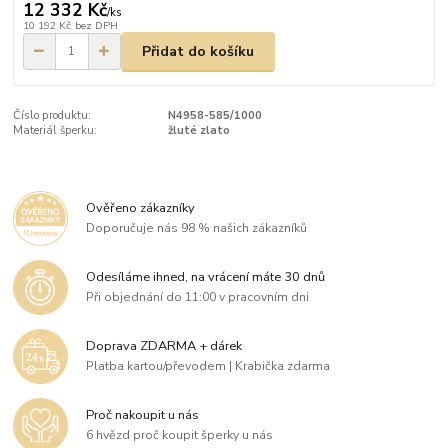
12 332 Kč
/
ks
10 192 Kč
bez DPH
Přidat do košíku
Číslo produktu:
N4958-585/1000
Materiál šperku:
žluté zlato
Ověřeno zákazníky
Doporučuje nás 98 % našich zákazníků
Odesíláme ihned, na vrácení máte 30 dnů
Při objednání do 11:00 v pracovním dni
Doprava ZDARMA + dárek
Platba kartou/převodem | Krabička zdarma
Proč nakoupit u nás
6 hvězd proč koupit šperky u nás