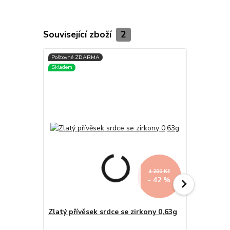
Související zboží
2
4 280 Kč
- 42 %
Zlatý přívěsek srdce se zirkony 0,63g
Přívěsek z