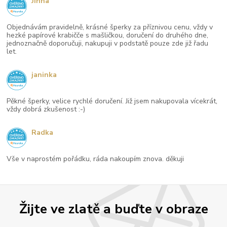
Jiřina
Objednávám pravidelně, krásné šperky za příznivou cenu, vždy v
hezké papírové krabičče s mašličkou, doručení do druhého dne,
jednoznačně doporučuji, nakupuji v podstatě pouze zde již řadu
let.
janinka
Pěkné šperky, velice rychlé doručení. Již jsem nakupovala vícekrát,
vždy dobrá zkušenost :-)
Radka
Vše v naprostém pořádku, ráda nakoupím znova. děkuji
Žijte ve zlatě a buďte v obraze