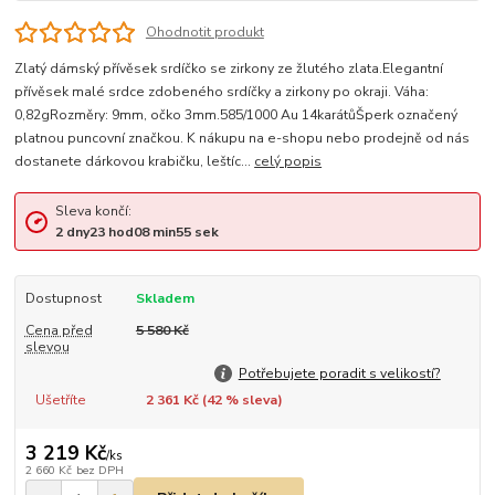
Ohodnotit produkt
Zlatý dámský přívěsek srdíčko se zirkony ze žlutého zlata.Elegantní
přívěsek malé srdce zdobeného srdíčky a zirkony po okraji. Váha:
0,82gRozměry: 9mm, očko 3mm.585/1000 Au 14karátůŠperk označený
platnou puncovní značkou. K nákupu na e-shopu nebo prodejně od nás
dostanete dárkovou krabičku, leštíc...
celý popis
Sleva končí:
2
dny
23
hod
08
min
55
sek
Dostupnost
Skladem
Cena před
5 580 Kč
slevou
Potřebujete poradit s velikostí?
Ušetříte
2 361 Kč (
42
% sleva)
3 219 Kč
/
ks
2 660 Kč
bez DPH