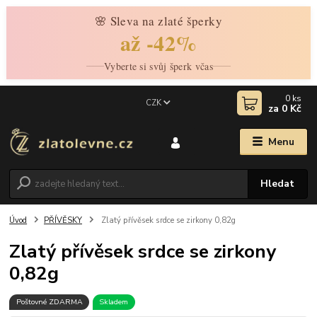
🌸 Sleva na zlaté šperky
až -42%
Vyberte si svůj šperk včas
0
ks
CZK
za
0 Kč
Menu
Hledat
Úvod
PŘÍVĚSKY
Zlatý přívěsek srdce se zirkony 0,82g
Zlatý přívěsek srdce se zirkony
0,82g
Poštovné ZDARMA
Skladem