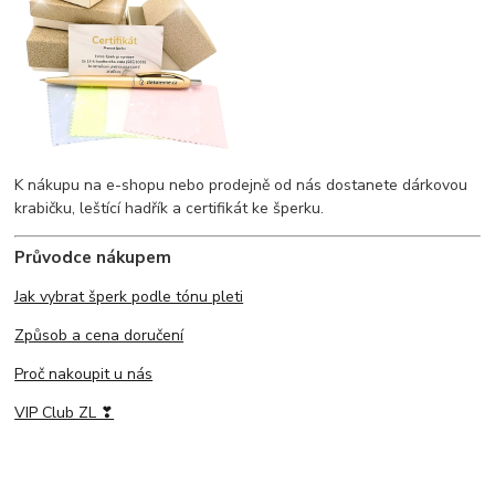
K nákupu na e-shopu nebo prodejně od nás dostanete dárkovou
krabičku, leštící hadřík a certifikát ke šperku.
Průvodce nákupem
Jak vybrat šperk podle tónu pleti
Způsob a cena doručení
Proč nakoupit u nás
VIP Club ZL ❣