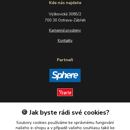
Kde nás najdete
Výškovická 3085/2
700 30 Ostrava-Zábřeh
Kamenné prodejny
Kontakty
Partneři
🍪 Jak byste rádi své cookies?
Sledujte nás
Soubory cookies používáme ke správnému fungování
našeho e-shopu a v případě vašeho souhlasu také ke