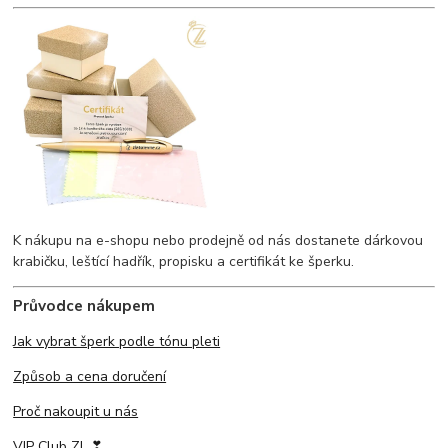
K nákupu na e-shopu nebo prodejně od nás dostanete dárkovou
krabičku, leštící hadřík, propisku a certifikát ke šperku.
Průvodce nákupem
Jak vybrat šperk podle tónu pleti
Způsob a cena doručení
Proč nakoupit u nás
VIP Club ZL ❣