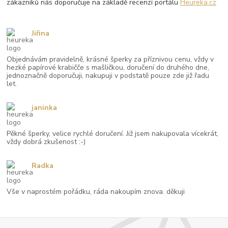
zákazníků nás doporučuje na základě recenzí portálu
Heureka.cz
Jiřina
Objednávám pravidelně, krásné šperky za příznivou cenu, vždy v
hezké papírové krabičče s mašličkou, doručení do druhého dne,
jednoznačně doporučuji, nakupuji v podstatě pouze zde již řadu
let.
janinka
Pěkné šperky, velice rychlé doručení. Již jsem nakupovala vícekrát,
vždy dobrá zkušenost :-)
Radka
Vše v naprostém pořádku, ráda nakoupím znova. děkuji