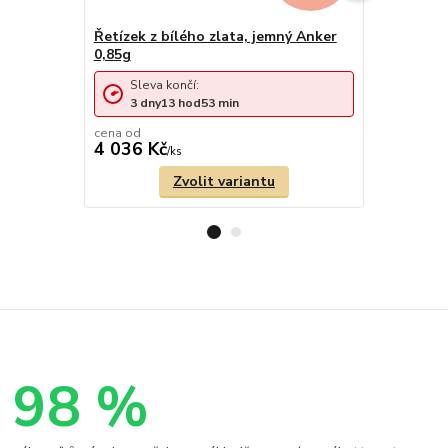
Řetízek z bílého zlata, jemný Anker
Řetízek z 
0,85g
Anker 1,5
Sleva končí:
Sleva 
3
dny
13
hod
53
min
3
dny
cena od
4 036 Kč
7 114 Kč
/
ks
Zvolit variantu
98 %