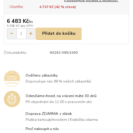
Ušetříte
4 737 Kč (
42
% sleva)
6 483 Kč
/
ks
5 358 Kč
bez DPH
Přidat do košíku
Číslo produktu:
N3292-585/1000
Ověřeno zákazníky
Doporučuje nás 98 % našich zákazníků
Odesíláme ihned, na vrácení máte 30 dnů
Při objednání do 11:00 v pracovním dni
Doprava ZDARMA + dárek
Platba kartou/převodem | Krabička zdarma
Proč nakoupit u nás