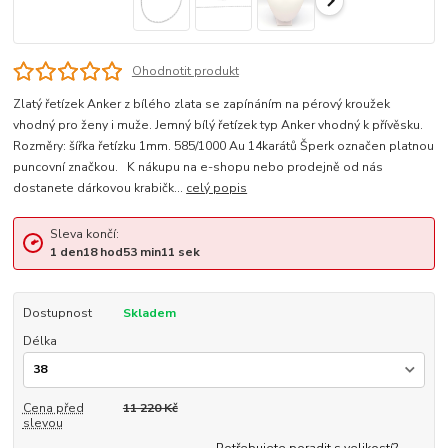
Ohodnotit produkt
Zlatý řetízek Anker z bílého zlata se zapínáním na pérový kroužek
vhodný pro ženy i muže. Jemný bílý řetízek typ Anker vhodný k přívěsku.
Rozměry: šířka řetízku 1mm. 585/1000 Au 14karátů Šperk označen platnou
puncovní značkou. K nákupu na e-shopu nebo prodejně od nás
dostanete dárkovou krabičk...
celý popis
Sleva končí:
1
den
18
hod
53
min
11
sek
Dostupnost
Skladem
Délka
Cena před
11 220 Kč
slevou
Potřebujete poradit s velikostí?