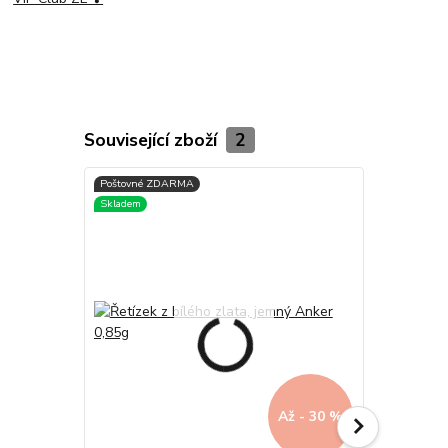
Související zboží
2
Až - 30 %