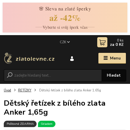
🌸 Sleva na zlaté šperky
až -42%
Vyberte si svůj šperk včas
0
ks
CZK
za
0 Kč
Menu
Hledat
Úvod
ŘETÍZKY
Dětský řetízek z bílého zlata Anker 1,65g
Dětský řetízek z bílého zlata
Anker 1,65g
Poštovné ZDARMA
Skladem