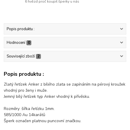
6 hvězd proč koupit šperky u nás
Popis produktu :
Hodnocení
0
Související zboží
2
Popis produktu :
Zlatý řetízek Anker z bílého zlata se zapínáním na pérový kroužek
vhodný pro ženy i muže.
Jemný bílý řetízek typ Anker vhodný k přívěsku.
Rozměry: šířka řetízku 1mm.
585/1000 Au 14karátů
Šperk označen platnou puncovní značkou.