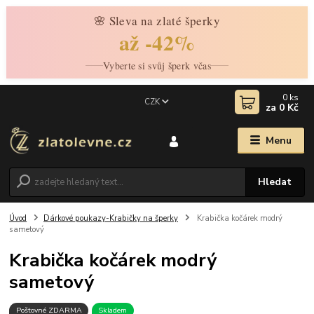
🌸 Sleva na zlaté šperky
až -42%
Vyberte si svůj šperk včas
0
ks
CZK
za
0 Kč
Menu
Hledat
Úvod
Dárkové poukazy-Krabičky na šperky
Krabička kočárek modrý
sametový
Krabička kočárek modrý
sametový
Poštovné ZDARMA
Skladem