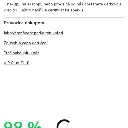
K nákupu na e-shopu nebo prodejně od nás dostanete dárkovou
krabičku, leštící hadřík a certifikát ke šperku.
Průvodce nákupem
Jak vybrat šperk podle tónu pleti
Způsob a cena doručení
Proč nakoupit u nás
VIP Club ZL ❣
98 %