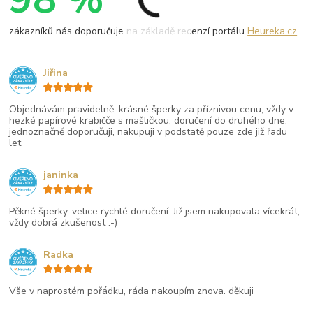
zákazníků nás doporučuje na základě recenzí portálu
Heureka.cz
Jiřina
Objednávám pravidelně, krásné šperky za příznivou cenu, vždy v
hezké papírové krabičče s mašličkou, doručení do druhého dne,
jednoznačně doporučuji, nakupuji v podstatě pouze zde již řadu
let.
janinka
Pěkné šperky, velice rychlé doručení. Již jsem nakupovala vícekrát,
vždy dobrá zkušenost :-)
Radka
Vše v naprostém pořádku, ráda nakoupím znova. děkuji