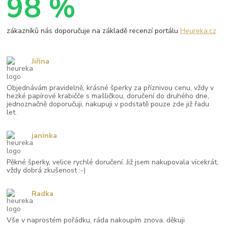
98 %
zákazníků nás doporučuje na základě recenzí portálu
Heureka.cz
Jiřina
Objednávám pravidelně, krásné šperky za příznivou cenu, vždy v
hezké papírové krabičče s mašličkou, doručení do druhého dne,
jednoznačně doporučuji, nakupuji v podstatě pouze zde již řadu
let.
janinka
Pěkné šperky, velice rychlé doručení. Již jsem nakupovala vícekrát,
vždy dobrá zkušenost :-)
Radka
Vše v naprostém pořádku, ráda nakoupím znova. děkuji