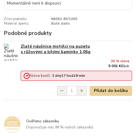
Momentálně není k dispozici
Číslo produktu:
N6092-85/1000
Materiál šperku:
žluté zlato
Podobné produkty
Zlaté náušnice motýlci na puzetu
s růžovými a bílými kamínky 1,06g
30 % sleva
5 031 Kč
/
pár
Sleva končí:
3
dny
17
hod
18
min
Přidat do košíku
Ověřeno zákazníky
Doporučuje nás 98 % našich zákazníků