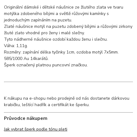
Originální dámské i dětské náušnice ze žlutého zlata ve tvaru
motýlka zdobeného bílými a světlě růžovými kamínky s
jednoduchým zapínáním na puzetu.
Zlaté náušnice motýl na puzetu zdobený bílými a růžovými zirkony
žluté zlato vhodné pro ženy i malé slečny.
Tyto nádherné náušnice ozdobí každou ženu i slečnu.
Váha: 1,11g.
Rozměry: zapínání délka tyčinky 1cm, ozdoba motýl 7x5mm.
585/1000 Au 14karátů.
Šperk označený platnou puncovní značkou.
K nákupu na e-shopu nebo prodejně od nás dostanete dárkovou
krabičku, leštící hadřík a certifikát ke šperku.
Průvodce nákupem
Jak vybrat šperk podle tónu pleti