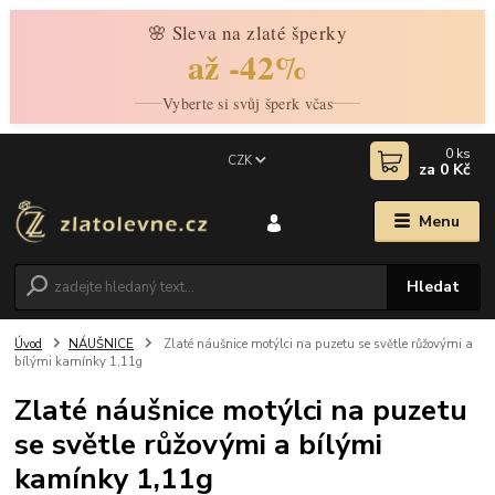
🌸 Sleva na zlaté šperky
až -42%
Vyberte si svůj šperk včas
0
ks
CZK
za
0 Kč
Menu
Hledat
Úvod
NÁUŠNICE
Zlaté náušnice motýlci na puzetu se světle růžovými a
bílými kamínky 1,11g
Zlaté náušnice motýlci na puzetu
se světle růžovými a bílými
kamínky 1,11g