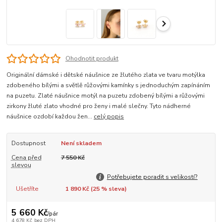
Ohodnotit produkt
Originální dámské i dětské náušnice ze žlutého zlata ve tvaru motýlka
zdobeného bílými a světlě růžovými kamínky s jednoduchým zapínáním
na puzetu. Zlaté náušnice motýl na puzetu zdobený bílými a růžovými
zirkony žluté zlato vhodné pro ženy i malé slečny. Tyto nádherné
náušnice ozdobí každou žen...
celý popis
Dostupnost
Není skladem
Cena před
7 550 Kč
slevou
Potřebujete poradit s velikostí?
Ušetříte
1 890 Kč (
25
% sleva)
5 660 Kč
/
pár
4 678 Kč
bez DPH