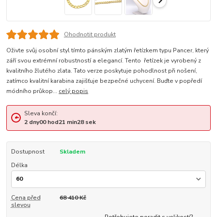
Ohodnotit produkt
Oživte svůj osobní styl tímto pánským zlatým řetízkem typu Pancer, který
září svou extrémní robustností a elegancí. Tento řetízek je vyrobený z
kvalitního žlutého zlata. Tato verze poskytuje pohodlnost při nošení,
zatímco kvalitní karabina zajišťuje bezpečné uchycení. Buďte v popředí
módního průkop...
celý popis
Sleva končí:
2
dny
00
hod
21
min
27
sek
Dostupnost
Skladem
Délka
Cena před
68 410 Kč
slevou
Potřebujete poradit s velikostí?