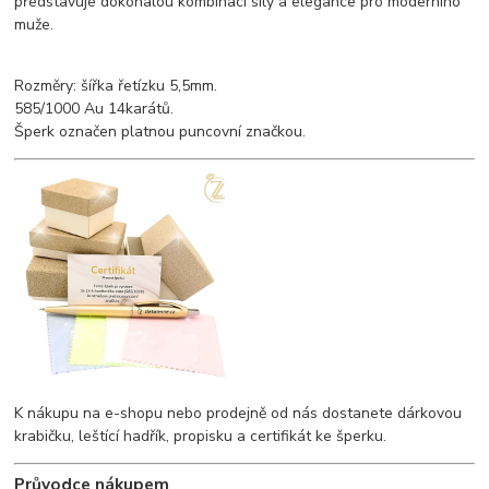
představuje dokonalou kombinaci síly a elegance pro moderního
muže.
Rozměry: šířka řetízku 5,5mm.
585/1000 Au 14karátů.
Šperk označen platnou puncovní značkou.
K nákupu na e-shopu nebo prodejně od nás dostanete dárkovou
krabičku, leštící hadřík, propisku a certifikát ke šperku.
Průvodce nákupem