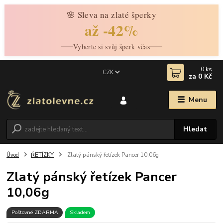
🌸 Sleva na zlaté šperky
až -42%
Vyberte si svůj šperk včas
0
ks
CZK
za
0 Kč
Menu
Hledat
Úvod
ŘETÍZKY
Zlatý pánský řetízek Pancer 10,06g
Zlatý pánský řetízek Pancer
10,06g
Poštovné ZDARMA
Skladem