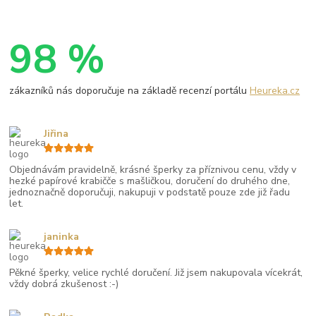
98 %
zákazníků nás doporučuje na základě recenzí portálu
Heureka.cz
Jiřina
Objednávám pravidelně, krásné šperky za příznivou cenu, vždy v
hezké papírové krabičče s mašličkou, doručení do druhého dne,
jednoznačně doporučuji, nakupuji v podstatě pouze zde již řadu
let.
janinka
Pěkné šperky, velice rychlé doručení. Již jsem nakupovala vícekrát,
vždy dobrá zkušenost :-)