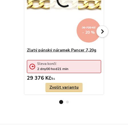
36 720 Kč
- 20 %
Zlatý pánský náramek Pancer 7,20g
Zlatý děts
ploškou 2,
Sleva končí:
Sleva 
2
dny
00
hod
21
min
2
dny
29 376 Kč
12 899 
/
ks
Zvolit variantu