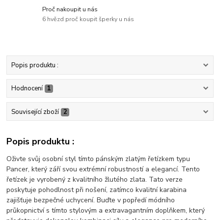
Proč nakoupit u nás
6 hvězd proč koupit šperky u nás
Popis produktu :
Hodnocení
1
Související zboží
2
Popis produktu :
Oživte svůj osobní styl tímto pánským zlatým řetízkem typu
Pancer, který září svou extrémní robustností a elegancí. Tento
řetízek je vyrobený z kvalitního žlutého zlata. Tato verze
poskytuje pohodlnost při nošení, zatímco kvalitní karabina
zajišťuje bezpečné uchycení. Buďte v popředí módního
průkopnictví s tímto stylovým a extravagantním doplňkem, který