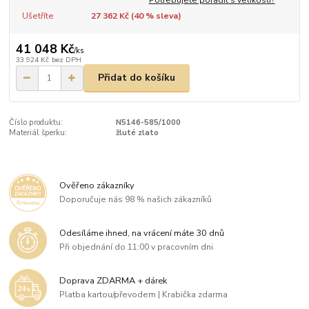
Ušetříte
27 362 Kč (
40
% sleva)
41 048 Kč
/
ks
33 924 Kč
bez DPH
Přidat do košíku
Číslo produktu:
N5146-585/1000
Materiál šperku:
žluté zlato
Ověřeno zákazníky
Doporučuje nás 98 % našich zákazníků
Odesíláme ihned, na vrácení máte 30 dnů
Při objednání do 11:00 v pracovním dni
Doprava ZDARMA + dárek
Platba kartou/převodem | Krabička zdarma