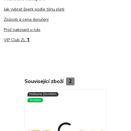
Jak vybrat šperk podle tónu pleti
Způsob a cena doručení
Proč nakoupit u nás
VIP Club ZL ❣
Související zboží
2